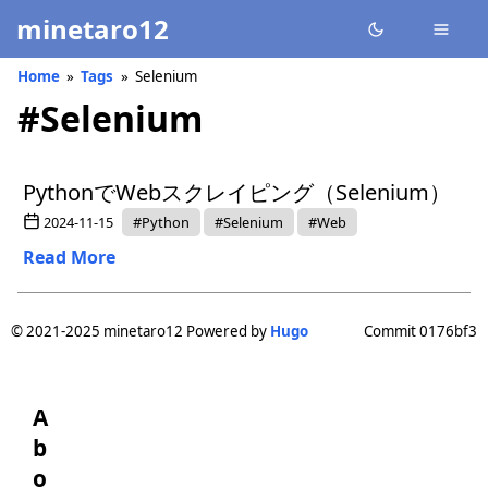
minetaro12
Home
Tags
Selenium
#Selenium
PythonでWebスクレイピング（Selenium）
2024-11-15
#Python
#Selenium
#Web
Read More
© 2021-2025 minetaro12 Powered by
Hugo
Commit 0176bf3
A
b
o