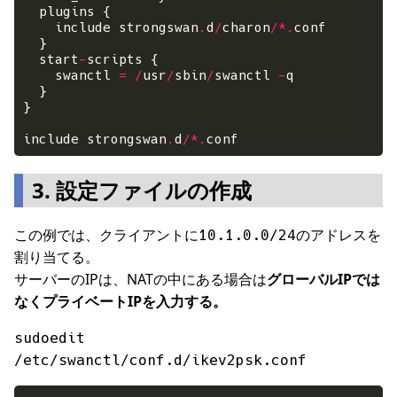
    include strongswan
.
d
/
charon
/*.
  start
-
    swanctl 
=
/
usr
/
sbin
/
swanctl 
-
include strongswan
.
d
/*.
3. 設定ファイルの作成
この例では、クライアントに
のアドレスを
10.1.0.0/24
割り当てる。
サーバーのIPは、NATの中にある場合は
グローバルIPでは
なくプライベートIPを入力する。
sudoedit
/etc/swanctl/conf.d/ikev2psk.conf