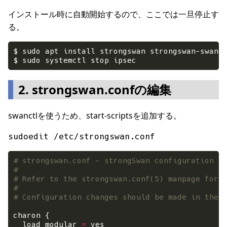
インストール時に自動開始するので、ここでは一旦停止す
る。
2. strongswan.confの編集
swanctlを使うため、start-scriptsを追加する。
sudoedit /etc/strongswan.conf
# strongswan.conf - strongSwan configuration f
#
# Refer to the strongswan.conf(5) manpage for 
#
# Configuration changes should be made in the 
  load_modular 
=