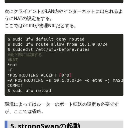
次にクライアントがLAN内やインターネットに出られるよ
うにNATの設定をする。
ここでは
が物理NICだとする。
eth0
#最下部に追加する
#NAT
:POSTROUTING ACCEPT 
[
0:0
]
環境によってはルーターのポート転送の設定も必要です
が、ここでは省略。
5. strongSwanの起動