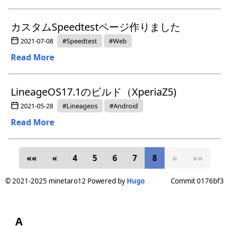
カスタムSpeedtestページ作りました
2021-07-08
#Speedtest
#Web
Read More
LineageOS17.1のビルド（XperiaZ5)
2021-05-28
#Lineageos
#Android
Read More
««
«
4
5
6
7
8
»
»»
© 2021-2025 minetaro12 Powered by
Hugo
Commit 0176bf3
A